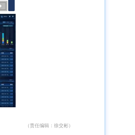
（责任编辑：
徐交彬
）