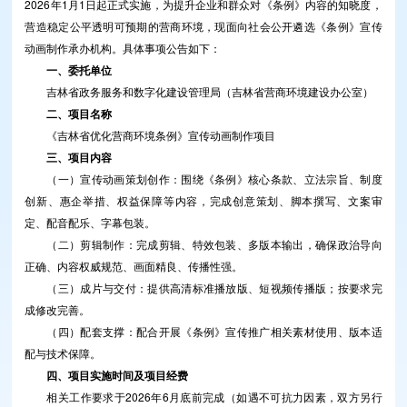
2026年1月1日起正式实施，为提升企业和群众对《条例》内容的知晓度，
营造稳定公平透明可预期的营商环境，现面向社会公开遴选《条例》宣传
动画制作承办机构。具体事项公告如下：
一、委托单位
吉林省政务服务和数字化建设管理局（吉林省营商环境建设办公室）
二、项目名称
《吉林省优化营商环境条例》宣传动画制作项目
三、项目内容
（一）宣传动画策划创作：围绕《条例》核心条款、立法宗旨、制度
创新、惠企举措、权益保障等内容，完成创意策划、脚本撰写、文案审
定、配音配乐、字幕包装。
（二）剪辑制作：完成剪辑、特效包装、多版本输出，确保政治导向
正确、内容权威规范、画面精良、传播性强。
（三）成片与交付：提供高清标准播放版、短视频传播版；按要求完
成修改完善。
（四）配套支撑：配合开展《条例》宣传推广相关素材使用、版本适
配与技术保障。
四、项目实施时间及项目经费
相关工作要求于2026年6月底前完成（如遇不可抗力因素，双方另行