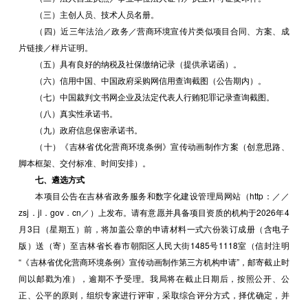
（三）主创人员、技术人员名册。
（四）近三年法治／政务／营商环境宣传片类似项目合同、方案、成
片链接／样片证明。
（五）具有良好的纳税及社保缴纳记录（提供承诺函）。
（六）信用中国、中国政府采购网信用查询截图（公告期内）。
（七）中国裁判文书网企业及法定代表人行贿犯罪记录查询截图。
（八）真实性承诺书。
（九）政府信息保密承诺书。
（十）《吉林省优化营商环境条例》宣传动画制作方案（创意思路、
脚本框架、交付标准、时间安排）。
七、遴选方式
本项目公告在吉林省政务服务和数字化建设管理局网站（http：／／
zsj．jl．gov．cn／）上发布。请有意愿并具备项目资质的机构于2026年4
月3日（星期五）前，将加盖公章的申请材料一式六份装订成册（含电子
版）送（寄）至吉林省长春市朝阳区人民大街1485号1118室（信封注明
“《吉林省优化营商环境条例》宣传动画制作第三方机构申请”，邮寄截止时
间以邮戳为准），逾期不予受理。我局将在截止日期后，按照公开、公
正、公平的原则，组织专家进行评审，采取综合评分方式，择优确定，并