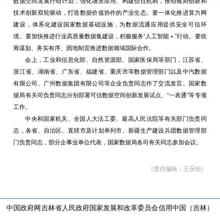
数据空间发展行动计划，强化场景应用、构建信任机制，推动规则创新和
技术创新双轮驱动，打造数据价值协作的产业生态。要一体化推进算力网
建设，体系化建设国家数据基础设施，为数据流通应用提供安全可信环
境。要加快推进行业高质量数据集建设，积极服务“人工智能＋”行动。要统
筹谋划、务实有序、因地制宜推进数据领域国际合作。
会上，工业和信息化部、自然资源部、国家医保局等部门，江苏省、
浙江省、湖南省、广东省、福建省、重庆市等数据管理部门以及中汽数据
有限公司、广州数据集团有限公司等企业负责同志作了交流发言。国家数
据局有关司负责同志分别部署可信数据空间创新发展试点、“一表通”等专项
工作。
中央和国家机关、全国人大法工委、最高人民法院等有关部门负责同
志，各省、自治区、直辖市及计划单列市、新疆生产建设兵团数据管理部
门负责同志，部分企事业单位代表，国家数据局各司有关同志参加会议。
（责任编辑：
王乐怡
）
中国政府网
吉林省人民政府
国家发展和改革委员会
信用中国（吉林）