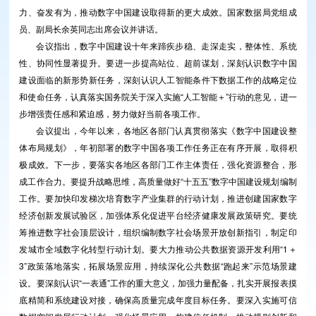
力、奋发有为，推动数字中国建设取得新的更大成效。国家数据局党组成
员、副局长余英同志出席会议并讲话。
会议指出，数字中国建设十年来蹄疾步稳、走深走实，整体性、系统
性、协同性显著提升。要进一步提高站位、超前谋划，深刻认识数字中国
建设面临的新形势新任务，深刻认识人工智能条件下数据工作的战略定位
和使命任务，认真落实国务院关于深入实施“人工智能＋”行动的意见，进一
步增强责任感和紧迫感，努力做好当前各项工作。
会议提出，今年以来，各地区各部门认真贯彻落实《数字中国建设整
体布局规划》，年初部署的数字中国各项工作任务正在有序开展，取得积
极成效。下一步，要落实各地区各部门工作主体责任，强化资源整合，形
成工作合力。要提升战略思维，高质量做好“十五五”数字中国建设规划编制
工作。要加快印发梯次培育数字产业集群的行动计划，推进创建国家数字
经济创新发展试验区，加强体系化促进平台经济健康发展政策研究。要统
筹推进数字社会顶层设计，组织编制数字社会场景开放创新指引，制定印
发城市全域数字化转型行动计划。要大力推动公共数据资源开发利用“1＋
3”政策落地落实，拓展场景应用，持续深化公共数据“跑起来”示范场景建
设。要深刻认识“一表通”工作的重大意义，加强力量配备，扎实开展报表摸
底精简和系统建设对接，确保高质量完成年度目标任务。要深入实施可信