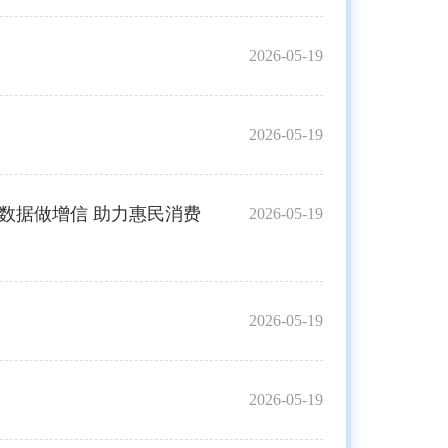
2026-05-19
2026-05-19
务数据做增信 助力惠民消费
2026-05-19
2026-05-19
2026-05-19