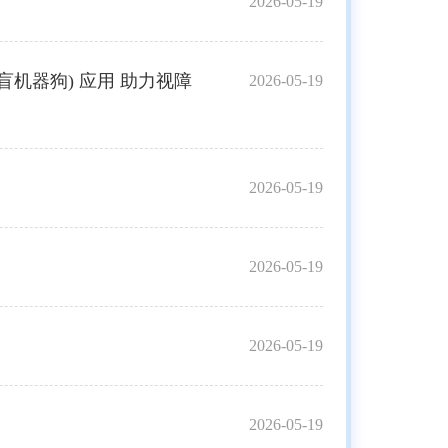
2026-05-19
盲机器狗) 应用 助力视障
2026-05-19
2026-05-19
2026-05-19
2026-05-19
2026-05-19