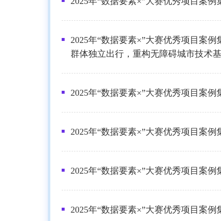
2025年“数据要素×”大赛优秀项目
2025年“数据要素×”大赛优秀项目案
群体独立出行，重构无障碍城市技术
2025年“数据要素×”大赛优秀项目案
2025年“数据要素×”大赛优秀项目案例
2025年“数据要素×”大赛优秀项目
2025年“数据要素×”大赛优秀项目