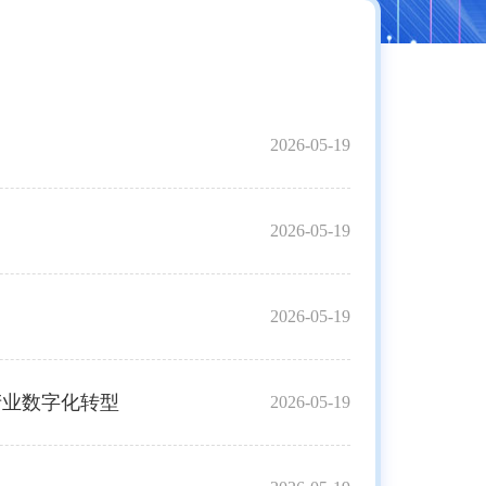
2026-05-19
2026-05-19
2026-05-19
车产业数字化转型
2026-05-19