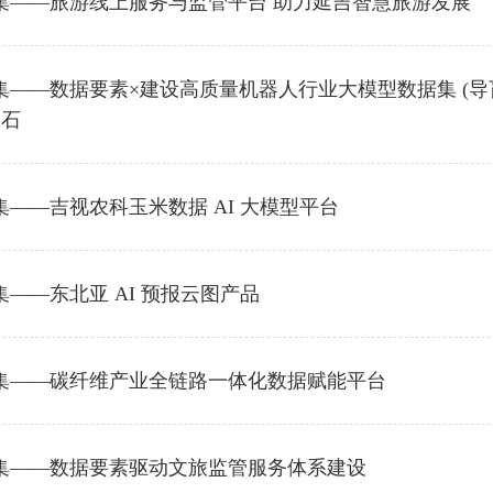
案例集——旅游线上服务与监管平台 助力延吉智慧旅游发展
例集——数据要素×建设高质量机器人行业大模型数据集 (导
基石
例集——吉视农科玉米数据 AI 大模型平台
集——东北亚 AI 预报云图产品
案例集——碳纤维产业全链路一体化数据赋能平台
案例集——数据要素驱动文旅监管服务体系建设